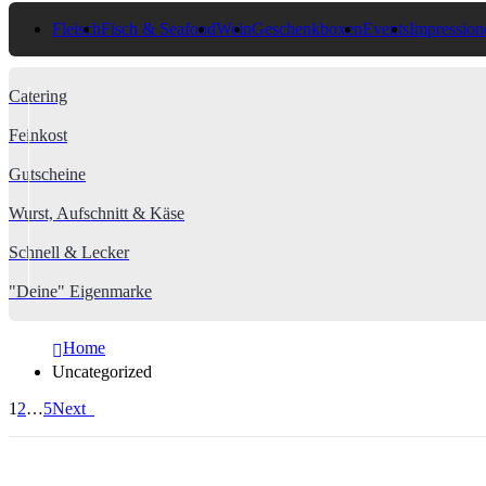
Fleisch
Fisch & Seafood
Wein
Geschenkboxen
Events
Impression
Catering
Feinkost
Gutscheine
Wurst, Aufschnitt & Käse
Schnell & Lecker
"Deine" Eigenmarke
Home
Uncategorized
1
2
…
5
Next