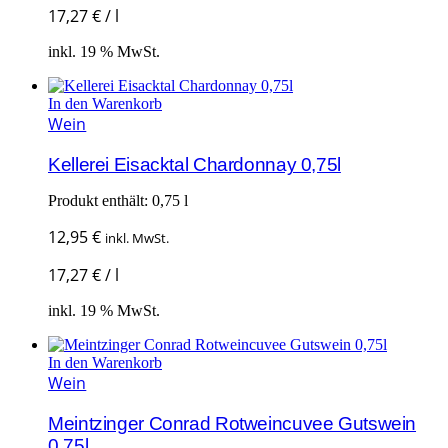
17,27
€
/
l
inkl. 19 % MwSt.
In den Warenkorb
Wein
Kellerei Eisacktal Chardonnay 0,75l
Produkt enthält: 0,75
l
12,95
€
inkl. MwSt.
17,27
€
/
l
inkl. 19 % MwSt.
In den Warenkorb
Wein
Meintzinger Conrad Rotweincuvee Gutswein
0,75l