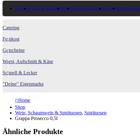
Fleisch
Fisch & Seafood
Wein
Geschenkboxen
Events
Impression
Catering
Feinkost
Gutscheine
Wurst, Aufschnitt & Käse
Schnell & Lecker
"Deine" Eigenmarke
Home
Shop
Wein, Schaumwein & Spirituosen
,
Spirituosen
Grappa Prosecco 0,5l
Ähnliche Produkte