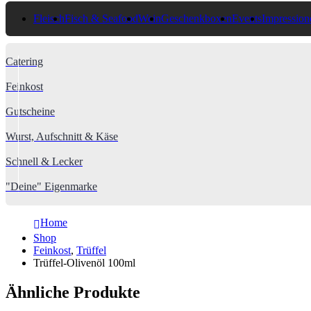
Fleisch
Fisch & Seafood
Wein
Geschenkboxen
Events
Impression
Catering
Feinkost
Gutscheine
Wurst, Aufschnitt & Käse
Schnell & Lecker
"Deine" Eigenmarke
Home
Shop
Feinkost
,
Trüffel
Trüffel-Olivenöl 100ml
Ähnliche Produkte