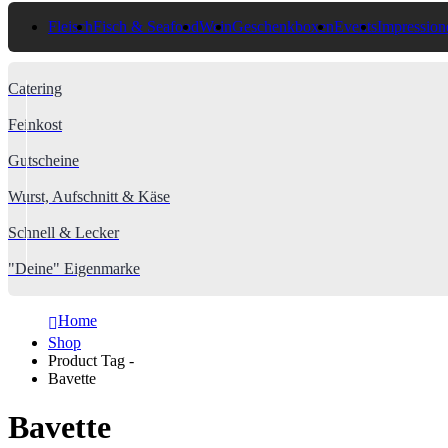
Fleisch
Fisch & Seafood
Wein
Geschenkboxen
Events
Impression
Catering
Feinkost
Gutscheine
Wurst, Aufschnitt & Käse
Schnell & Lecker
"Deine" Eigenmarke
Home
Shop
Product Tag -
Bavette
Bavette